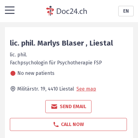
EN
lic. phil.
Marlys
Blaser
,
Liestal
lic. phil.
Fachpsychologin für ­Psychotherapie FSP
No new patients
Militärstr. 19,
4410
Liestal
See map
SEND EMAIL
CALL NOW