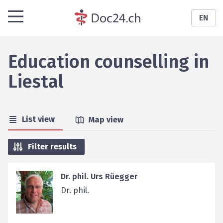
EN
Education counselling
in
Liestal
List view
Map view
Filter results
Dr. phil. Urs Rüegger
Dr. phil.