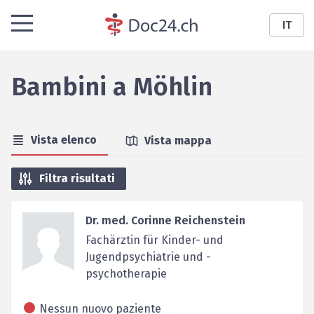
IT
Bambini
a
Möhlin
Vista elenco
Vista mappa
Filtra risultati
Dr. med. Corinne Reichenstein
Fachärztin für Kinder- und
Jugendpsychiatrie und -
psychotherapie
Nessun nuovo paziente