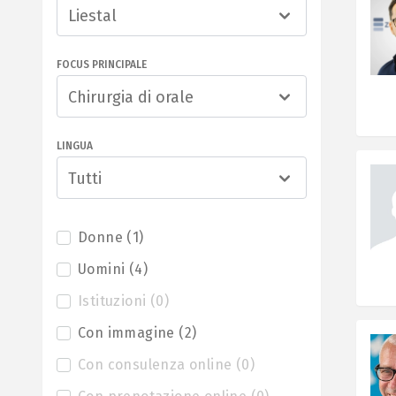
Liestal
FOCUS PRINCIPALE
Chirurgia di orale
LINGUA
Tutti
Donne
(
1
)
Uomini
(
4
)
Istituzioni
(
0
)
Con immagine
(
2
)
Con consulenza online
(
0
)