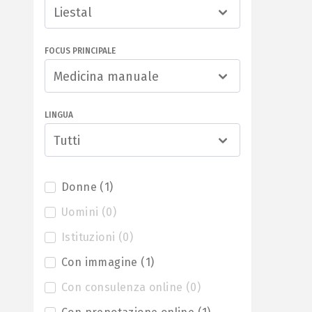
Liestal
FOCUS PRINCIPALE
Medicina manuale
LINGUA
Tutti
Donne
(
1
)
Uomini
(
0
)
Istituzioni
(
0
)
Con immagine
(
1
)
Con consulenza online
(
0
)