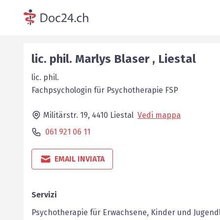
lic. phil.
Marlys
Blaser
,
Liestal
lic. phil.
Fachpsychologin für ­Psychotherapie FSP
Militärstr. 19,
4410
Liestal
Vedi mappa
061 921 06 11
EMAIL INVIATA
Servizi
Psychotherapie für Erwachsene, Kinder und Jugendl