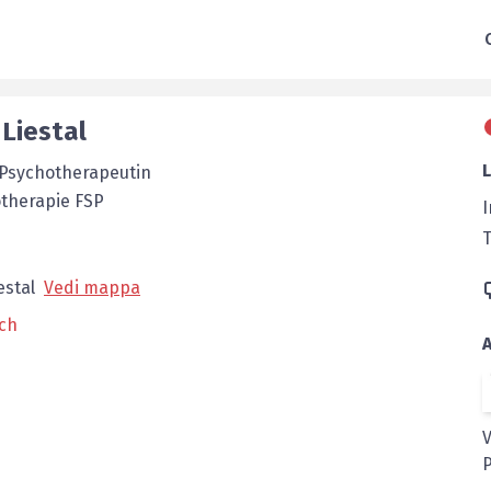
,
Liestal
Psychotherapeutin
otherapie FSP
I
estal
Vedi mappa
.ch
A