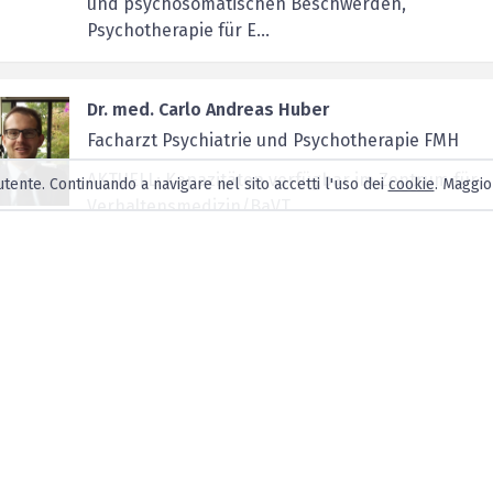
und psychosomatischen Beschwerden,
Psychotherapie für E...
Dr. med. Carlo Andreas Huber
Facharzt Psychiatrie und Psychotherapie FMH
AKTUELL: Kapazitäten verfügbar im Zentrum für
tente. Continuando a navigare nel sito accetti l'uso dei
cookie
. Maggio
Verhaltensmedizin/BaVT.
Dr. med. Tanya Kochuparackal
Fachärztin für Psychiatrie und Psychotherapie
Psychiatrisch-Psychotherapeutische Abklärung
und Behandlung
Psychiatrisch-psychotherapeutische Begle...