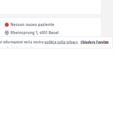
Nessun nuovo paziente
Rheinsprung 1,
4051
Basel
Opinione
Valutazioni di casi
ri informazioni nella nostra
politica sulla privacy
.
Chiudere l'avviso
Prescrizioni
Nessun nuovo paziente
Hutgasse 6,
4001
Basel
Opinione
Prescrizioni
Valutazioni di casi