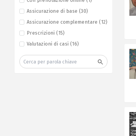
Con prenotazione online
(
1
)
Assicurazione di base
(
30
)
Assicurazione complementare
(
12
)
Prescrizioni
(
15
)
Valutazioni di casi
(
16
)