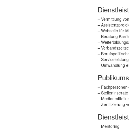
Dienstleis
– Vermittlung vo
– Assistenzproje
– Webseite für Mi
– Beratung Karri
– Weiterbildung
– Verbandszeitsc
– Berufspolitisc
– Serviceleistun
– Umwandlung ei
Publikums
– Fachpersonen-
– Stelleninserate
– Medienmitteil
– Zertifizierung 
Dienstleis
– Mentoring