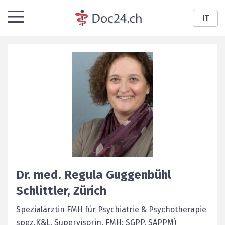
IT
Dr. med.
Regula
Guggenbühl
Schlittler
,
Zürich
Spezialärztin FMH für Psychiatrie & Psychotherapie
spez.K&L, Supervisorin, FMH: SGPP, SAPPM)