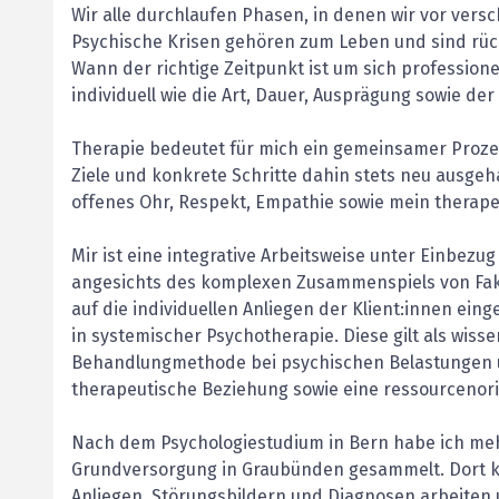
Wir alle durchlaufen Phasen, in denen wir vor ver
Psychische Krisen gehören zum Leben und sind rück
Wann der richtige Zeitpunkt ist um sich professione
individuell wie die Art, Dauer, Ausprägung sowie der
Therapie bedeutet für mich ein gemeinsamer Proze
Ziele und konkrete Schritte dahin stets neu ausgeh
offenes Ohr, Respekt, Empathie sowie mein therap
Mir ist eine integrative Arbeitsweise unter Einbezu
angesichts des komplexen Zusammenspiels von Fakt
auf die individuellen Anliegen der Klient:innen ei
in systemischer Psychotherapie. Diese gilt als wiss
Behandlungmethode bei psychischen Belastungen un
therapeutische Beziehung sowie eine ressourcenorie
Nach dem Psychologiestudium in Bern habe ich meh
Grundversorgung in Graubünden gesammelt. Dort k
Anliegen, Störungsbildern und Diagnosen arbeiten