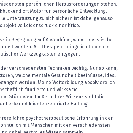
schiedensten persönlichen Herausforderungen stehen.
blickend oft Motor für persönliche Entwicklung.
lle Unterstützung zu sich sichern ist dabei genauso
 subjektive Leidensdruck einer Krise.
ss in Begegnung auf Augenhöhe, wobei realistische
andelt werden. Als Therapeut bringe ich Ihnen ein
eutischer Werkzeugkasten entgegen.
g der verschiedensten Techniken wichtig. Nur so kann,
oren, welche mentale Gesundheit beeinflusse, ideal
ngegangen werden. Meine Weiterbildung absolviere ich
enschaftlich fundierte und wirksame
d Störungen. Im Kern ihres Wirkens steht die
ntierte und klientenzentrierte Haltung.
rere Jahre psychotherapeutische Erfahrung in der
onnte ich mit Menschen mit den verschiedensten
 und dabei wertvolles Wissen sammeln.