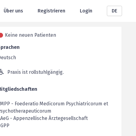
Über uns
Registrieren
Login
DE
Keine neuen Patienten
Sprachen
Deutsch
Praxis ist rollstuhlgängig.
Mitgliedschaften
FMPP
-
Foederatio Medicorum Psychiatricorum et
Psychotherapeuticorum
AAeG
-
Appenzellische Ärztegesellschaft
SGPP