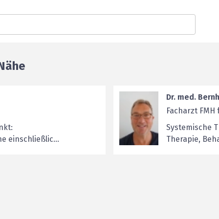
 Nähe
Dr. med. Bern
Facharzt FMH 
nkt:
Systemische T
 einschließlic...
Therapie, Beh