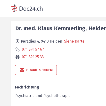
Dr. med.
Klaus
Kemmerling
,
Heide
Paradies 4,
9410
Heiden
Siehe Karte
071 891 57 67
071 891 25 33
E-MAIL SENDEN
Fachrichtung
Psychiatrie und Psychotherapie