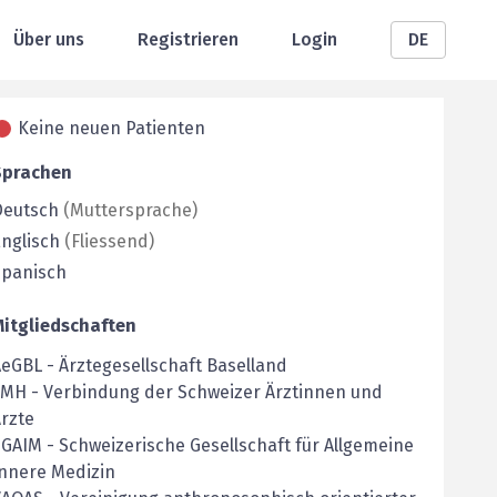
Über uns
Registrieren
Login
DE
Keine neuen Patienten
Sprachen
Deutsch
(
Muttersprache
)
nglisch
(
Fliessend
)
Spanisch
Mitgliedschaften
AeGBL
-
Ärztegesellschaft Baselland
FMH
-
Verbindung der Schweizer Ärztinnen und
rzte
SGAIM
-
Schweizerische Gesellschaft für Allgemeine
nnere Medizin