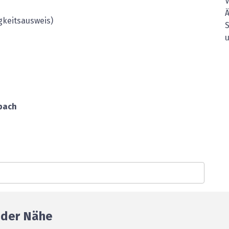
Ä
gkeitsausweis)
S
u
bach
n der Nähe