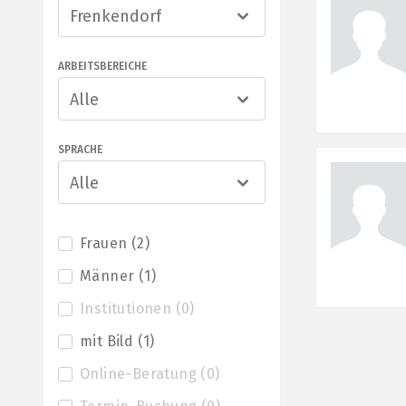
Frenkendorf
ARBEITSBEREICHE
Alle
SPRACHE
Alle
Frauen
(
2
)
Männer
(
1
)
Institutionen
(
0
)
mit Bild
(
1
)
Online-Beratung
(
0
)