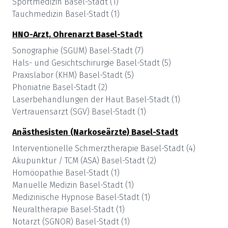
Sportmedizin
Basel-Stadt
(
1
)
Tauchmedizin
Basel-Stadt
(
1
)
HNO-Arzt, Ohrenarzt
Basel-Stadt
Sonographie (SGUM)
Basel-Stadt
(
7
)
Hals- und Gesichtschirurgie
Basel-Stadt
(
5
)
Praxislabor (KHM)
Basel-Stadt
(
5
)
Phoniatrie
Basel-Stadt
(
2
)
Laserbehandlungen der Haut
Basel-Stadt
(
1
)
Vertrauensarzt (SGV)
Basel-Stadt
(
1
)
Anästhesisten (Narkoseärzte)
Basel-Stadt
Interventionelle Schmerztherapie
Basel-Stadt
(
4
)
Akupunktur / TCM (ASA)
Basel-Stadt
(
2
)
Homöopathie
Basel-Stadt
(
1
)
Manuelle Medizin
Basel-Stadt
(
1
)
Medizinische Hypnose
Basel-Stadt
(
1
)
Neuraltherapie
Basel-Stadt
(
1
)
Notarzt (SGNOR)
Basel-Stadt
(
1
)