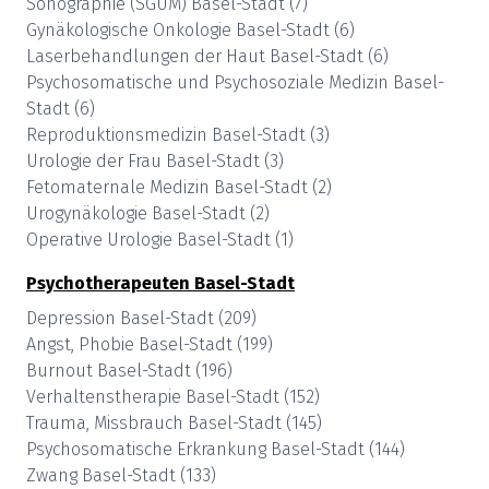
Sonographie (SGUM)
Basel-Stadt
(
7
)
Gynäkologische Onkologie
Basel-Stadt
(
6
)
Laserbehandlungen der Haut
Basel-Stadt
(
6
)
Psychosomatische und Psychosoziale Medizin
Basel-
Stadt
(
6
)
Reproduktionsmedizin
Basel-Stadt
(
3
)
Urologie der Frau
Basel-Stadt
(
3
)
Fetomaternale Medizin
Basel-Stadt
(
2
)
Urogynäkologie
Basel-Stadt
(
2
)
Operative Urologie
Basel-Stadt
(
1
)
Psychotherapeuten
Basel-Stadt
Depression
Basel-Stadt
(
209
)
Angst, Phobie
Basel-Stadt
(
199
)
Burnout
Basel-Stadt
(
196
)
Verhaltenstherapie
Basel-Stadt
(
152
)
Trauma, Missbrauch
Basel-Stadt
(
145
)
Psychosomatische Erkrankung
Basel-Stadt
(
144
)
Zwang
Basel-Stadt
(
133
)