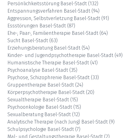
Persönlichkeitsstörung
Basel-Stadt
(
132
)
Entspannungsverfahren
Basel-Stadt
(
94
)
Aggression, Selbstverletzung
Basel-Stadt
(
91
)
Essstörungen
Basel-Stadt
(
87
)
Ehe-, Paar-, Familientherapie
Basel-Stadt
(
64
)
Sucht
Basel-Stadt
(
63
)
Erziehungsberatung
Basel-Stadt
(
54
)
Kinder- und Jugendpsychotherapie
Basel-Stadt
(
49
)
Humanistische Therapie
Basel-Stadt
(
41
)
Psychoanalyse
Basel-Stadt
(
35
)
Psychose, Schizophrenie
Basel-Stadt
(
33
)
Gruppentherapie
Basel-Stadt
(
24
)
Körperpsychotherapie
Basel-Stadt
(
20
)
Sexualtherapie
Basel-Stadt
(
15
)
Psychoonkologie
Basel-Stadt
(
15
)
Sexualberatung
Basel-Stadt
(
12
)
Analytische Therapie (nach Jung)
Basel-Stadt
(
9
)
Schulpsychologie
Basel-Stadt
(
7
)
Mal- und Gestaltungstherapie
Basel-Stadt
(
2
)