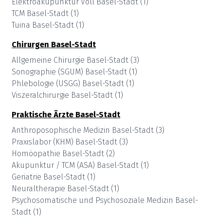
Elektroakupunktur Voll
Basel-Stadt
(
1
)
TCM
Basel-Stadt
(
1
)
Tuina
Basel-Stadt
(
1
)
Chirurgen
Basel-Stadt
Allgemeine Chirurgie
Basel-Stadt
(
3
)
Sonographie (SGUM)
Basel-Stadt
(
1
)
Phlebologie (USGG)
Basel-Stadt
(
1
)
Viszeralchirurgie
Basel-Stadt
(
1
)
Praktische Ärzte
Basel-Stadt
Anthroposophische Medizin
Basel-Stadt
(
3
)
Praxislabor (KHM)
Basel-Stadt
(
3
)
Homöopathie
Basel-Stadt
(
2
)
Akupunktur / TCM (ASA)
Basel-Stadt
(
1
)
Geriatrie
Basel-Stadt
(
1
)
Neuraltherapie
Basel-Stadt
(
1
)
Psychosomatische und Psychosoziale Medizin
Basel-
Stadt
(
1
)