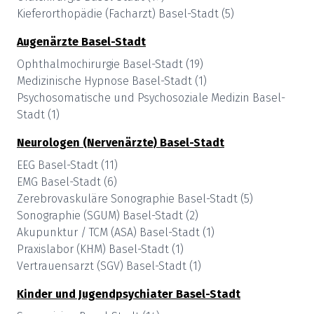
Kieferorthopädie (Facharzt)
Basel-Stadt
(
5
)
Augenärzte
Basel-Stadt
Ophthalmochirurgie
Basel-Stadt
(
19
)
Medizinische Hypnose
Basel-Stadt
(
1
)
Psychosomatische und Psychosoziale Medizin
Basel-
Stadt
(
1
)
Neurologen (Nervenärzte)
Basel-Stadt
EEG
Basel-Stadt
(
11
)
EMG
Basel-Stadt
(
6
)
Zerebrovaskuläre Sonographie
Basel-Stadt
(
5
)
Sonographie (SGUM)
Basel-Stadt
(
2
)
Akupunktur / TCM (ASA)
Basel-Stadt
(
1
)
Praxislabor (KHM)
Basel-Stadt
(
1
)
Vertrauensarzt (SGV)
Basel-Stadt
(
1
)
Kinder und Jugendpsychiater
Basel-Stadt