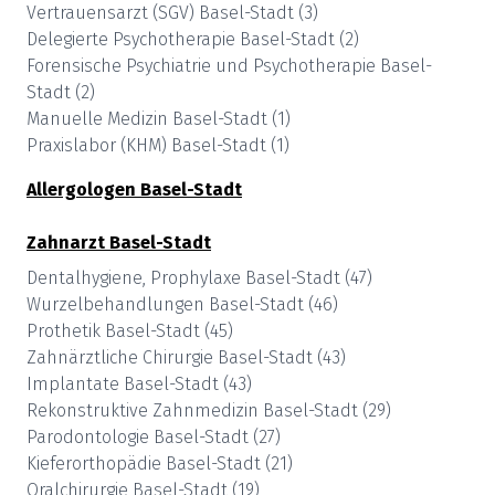
Vertrauensarzt (SGV)
Basel-Stadt
(
3
)
Delegierte Psychotherapie
Basel-Stadt
(
2
)
Forensische Psychiatrie und Psychotherapie
Basel-
Stadt
(
2
)
Manuelle Medizin
Basel-Stadt
(
1
)
Praxislabor (KHM)
Basel-Stadt
(
1
)
Allergologen
Basel-Stadt
Zahnarzt
Basel-Stadt
Dentalhygiene, Prophylaxe
Basel-Stadt
(
47
)
Wurzelbehandlungen
Basel-Stadt
(
46
)
Prothetik
Basel-Stadt
(
45
)
Zahnärztliche Chirurgie
Basel-Stadt
(
43
)
Implantate
Basel-Stadt
(
43
)
Rekonstruktive Zahnmedizin
Basel-Stadt
(
29
)
Parodontologie
Basel-Stadt
(
27
)
Kieferorthopädie
Basel-Stadt
(
21
)
Oralchirurgie
Basel-Stadt
(
19
)