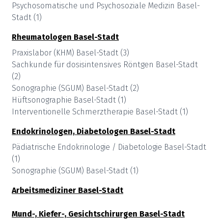
Psychosomatische und Psychosoziale Medizin
Basel-
Stadt
(
1
)
Rheumatologen
Basel-Stadt
Praxislabor (KHM)
Basel-Stadt
(
3
)
Sachkunde für dosisintensives Röntgen
Basel-Stadt
(
2
)
Sonographie (SGUM)
Basel-Stadt
(
2
)
Hüftsonographie
Basel-Stadt
(
1
)
Interventionelle Schmerztherapie
Basel-Stadt
(
1
)
Endokrinologen, Diabetologen
Basel-Stadt
Pädiatrische Endokrinologie / Diabetologie
Basel-Stadt
(
1
)
Sonographie (SGUM)
Basel-Stadt
(
1
)
Arbeitsmediziner
Basel-Stadt
Mund-, Kiefer-, Gesichtschirurgen
Basel-Stadt