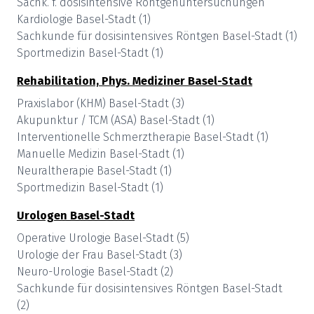
Sachk. f. dosisintensive Röntgenuntersuchungen
Kardiologie
Basel-Stadt
(
1
)
Sachkunde für dosisintensives Röntgen
Basel-Stadt
(
1
)
Sportmedizin
Basel-Stadt
(
1
)
Rehabilitation, Phys. Mediziner
Basel-Stadt
Praxislabor (KHM)
Basel-Stadt
(
3
)
Akupunktur / TCM (ASA)
Basel-Stadt
(
1
)
Interventionelle Schmerztherapie
Basel-Stadt
(
1
)
Manuelle Medizin
Basel-Stadt
(
1
)
Neuraltherapie
Basel-Stadt
(
1
)
Sportmedizin
Basel-Stadt
(
1
)
Urologen
Basel-Stadt
Operative Urologie
Basel-Stadt
(
5
)
Urologie der Frau
Basel-Stadt
(
3
)
Neuro-Urologie
Basel-Stadt
(
2
)
Sachkunde für dosisintensives Röntgen
Basel-Stadt
(
2
)