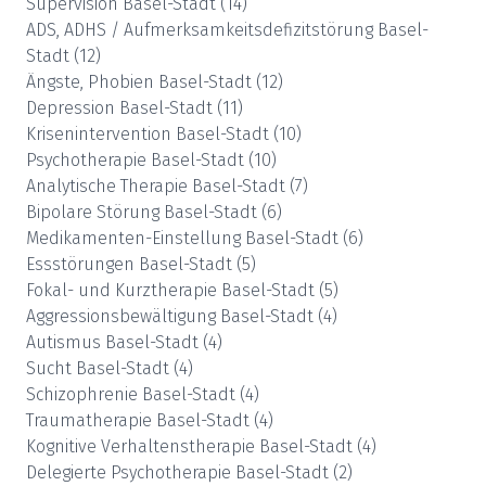
Supervision
Basel-Stadt
(
14
)
ADS, ADHS / Aufmerksamkeitsdefizitstörung
Basel-
Stadt
(
12
)
Ängste, Phobien
Basel-Stadt
(
12
)
Depression
Basel-Stadt
(
11
)
Krisenintervention
Basel-Stadt
(
10
)
Psychotherapie
Basel-Stadt
(
10
)
Analytische Therapie
Basel-Stadt
(
7
)
Bipolare Störung
Basel-Stadt
(
6
)
Medikamenten-Einstellung
Basel-Stadt
(
6
)
Essstörungen
Basel-Stadt
(
5
)
Fokal- und Kurztherapie
Basel-Stadt
(
5
)
Aggressionsbewältigung
Basel-Stadt
(
4
)
Autismus
Basel-Stadt
(
4
)
Sucht
Basel-Stadt
(
4
)
Schizophrenie
Basel-Stadt
(
4
)
Traumatherapie
Basel-Stadt
(
4
)
Kognitive Verhaltenstherapie
Basel-Stadt
(
4
)
Delegierte Psychotherapie
Basel-Stadt
(
2
)