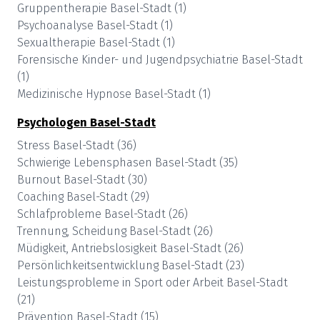
Gruppentherapie
Basel-Stadt
(
1
)
Psychoanalyse
Basel-Stadt
(
1
)
Sexualtherapie
Basel-Stadt
(
1
)
Forensische Kinder- und Jugendpsychiatrie
Basel-Stadt
(
1
)
Medizinische Hypnose
Basel-Stadt
(
1
)
Psychologen
Basel-Stadt
Stress
Basel-Stadt
(
36
)
Schwierige Lebensphasen
Basel-Stadt
(
35
)
Burnout
Basel-Stadt
(
30
)
Coaching
Basel-Stadt
(
29
)
Schlafprobleme
Basel-Stadt
(
26
)
Trennung, Scheidung
Basel-Stadt
(
26
)
Müdigkeit, Antriebslosigkeit
Basel-Stadt
(
26
)
Persönlichkeitsentwicklung
Basel-Stadt
(
23
)
Leistungsprobleme in Sport oder Arbeit
Basel-Stadt
(
21
)
Prävention
Basel-Stadt
(
15
)