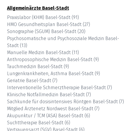
Allgemeinärzte
Basel-Stadt
Praxislabor (KHM)
Basel-Stadt
(
91
)
HMO Gesundheitsplan
Basel-Stadt
(
27
)
Sonographie (SGUM)
Basel-Stadt
(
20
)
Psychosomatische und Psychosoziale Medizin
Basel-
Stadt
(
13
)
Manuelle Medizin
Basel-Stadt
(
11
)
Anthroposophische Medizin
Basel-Stadt
(
9
)
Tauchmedizin
Basel-Stadt
(
9
)
Lungenkrankheiten, Asthma
Basel-Stadt
(
9
)
Geriatrie
Basel-Stadt
(
7
)
Interventionelle Schmerztherapie
Basel-Stadt
(
7
)
Klinische Notfallmedizin
Basel-Stadt
(
7
)
Sachkunde für dosisintensives Röntgen
Basel-Stadt
(
7
)
Mitglied Ärztenetz Nordwest
Basel-Stadt
(
7
)
Akupunktur / TCM (ASA)
Basel-Stadt
(
6
)
Suchttherapie
Basel-Stadt
(
6
)
Vertrauensarzt (SGV)
Basel-Stadt
(
6
)