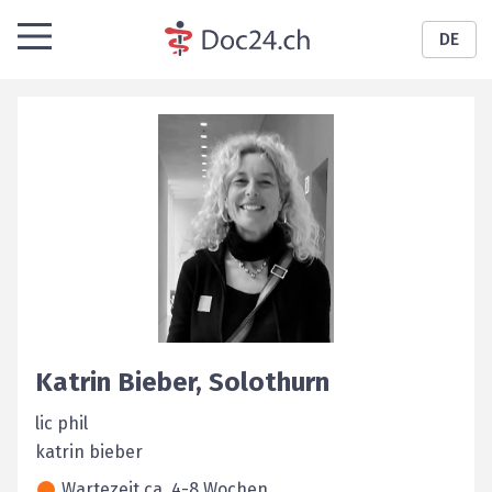
DE
Katrin
Bieber
,
Solothurn
lic phil
katrin bieber
Wartezeit ca. 4-8 Wochen