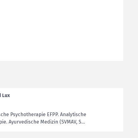
d Lux
sche Psychotherapie EFPP. Analytische
e. Ayurvedische Medizin (SVMAV, S...