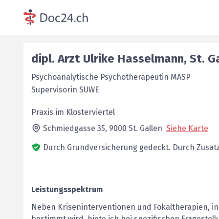
dipl. Arzt
Ulrike
Hasselmann
,
St. G
Psychoanalytische Psychotherapeutin MASP
Supervisorin SUWE
Praxis im Klosterviertel
Schmiedgasse 35,
9000
St. Gallen
Siehe Karte
Durch Grundversicherung gedeckt.
Durch Zusatz
Leistungsspektrum
Neben Kriseninterventionen und Fokaltherapien, 
bestimmt wird, biete ich bei spezifischen Frageste