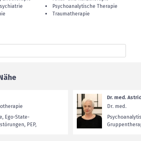
sychiatrie
Psychoanalytische Therapie
pie
Traumatherapie
 Nähe
Dr. med. Astri
hotherapie
Dr. med.
, Ego-State-
Psychoanalyti
störungen, PEP,
Gruppentherapi