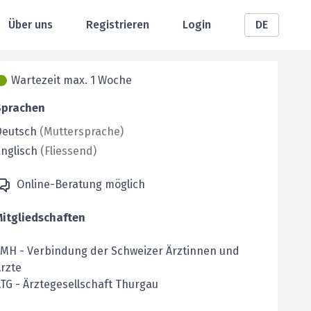
Über uns
Registrieren
Login
DE
Wartezeit max. 1 Woche
Sprachen
Deutsch
(
Muttersprache
)
nglisch
(
Fliessend
)
Online-Beratung möglich
Mitgliedschaften
FMH
-
Verbindung der Schweizer Ärztinnen und
rzte
ÄTG
-
Ärztegesellschaft Thurgau