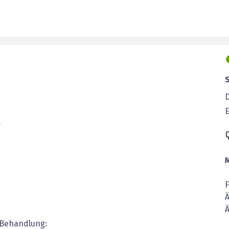
E
e
Ä
 Behandlung: