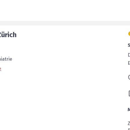
Zürich
iatrie
E
e