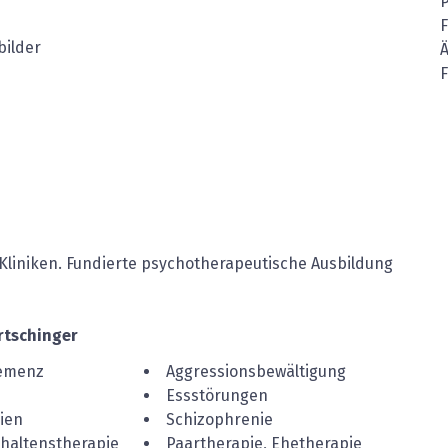
bilder
Ä
F
Kliniken. Fundierte psychotherapeutische Ausbildung
rtschinger
Demenz
Aggressionsbewältigung
Essstörungen
ien
Schizophrenie
rhaltenstherapie
Paartherapie, Ehetherapie