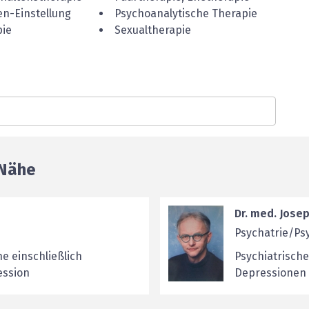
n-Einstellung
Psychoanalytische Therapie
pie
Sexualtherapie
 Nähe
Dr. med. Jose
Psychatrie/Ps
e einschließlich
Psychiatrisch
ession
Depressionen u