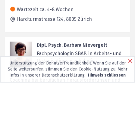
Wartezeit ca. 4-8 Wochen
Hardturmstrasse 124,
8005
Zürich
Dipl. Psych. Barbara Nievergelt
Fachpsychologin SBAP. in Arbeits- und
Organisationspsychologie
Unterstützung der Benutzerfreundlichkeit. Wenn Sie auf der
Seite weitersurfen, stimmen Sie den
Cookie-Nutzung
zu. Mehr
Infos in unserer
Datenschutzerklärung
.
Hinweis schliessen
Coaching bei beruflichen Herausforderungen und
privaten Fragestellungen. Standortbestimmung
und (Wei...
Keine neuen Patienten
Sonneggstrasse 26,
8006
Zürich