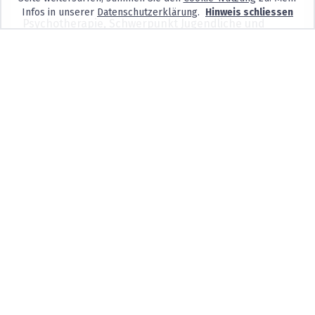
Infos in unserer
Datenschutzerklärung
.
Hinweis schliessen
Psychotherapie, Schwerpunkt Jugendliche und
junge Erwachsene.
Wartezeit ca. 2-3 Wochen
Sonnhaldenstrasse 2,
8032
Zürich
MSc. Beat Kläusler
Fachpsychologie für Psychotherapie
FSP
Ich biete Therapien an für junge Erwachsene,
Erwachsene und Paare sowie Supervisionen für
Psychother...
Wartezeit ca. 2-3 Wochen
Badenerstrasse 75,
8004
Zürich