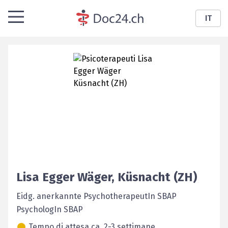
IT
Lisa
Egger Wäger
,
Küsnacht (ZH)
Eidg. anerkannte PsychotherapeutIn SBAP
PsychologIn SBAP
Tempo di attesa ca. 2-3 settimane