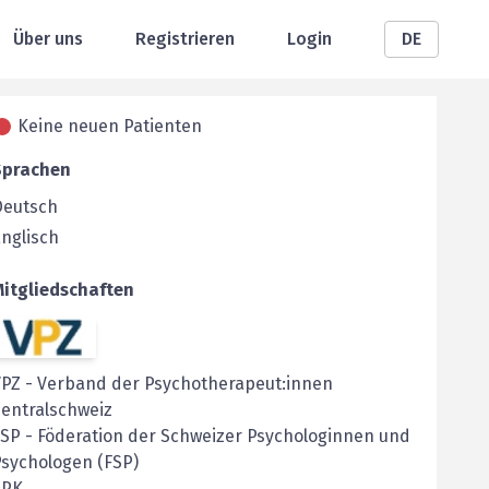
Über uns
Registrieren
Login
DE
Keine neuen Patienten
Sprachen
Deutsch
nglisch
Mitgliedschaften
VPZ
-
Verband der Psychotherapeut:innen
entralschweiz
FSP
-
Föderation der Schweizer Psychologinnen und
sychologen (FSP)
SPK