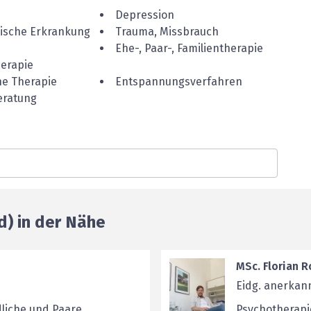
Depression
ische Erkrankung
Trauma, Missbrauch
Ehe-, Paar-, Familientherapie
erapie
he Therapie
Entspannungsverfahren
eratung
d) in der Nähe
MSc. Florian R
Eidg. anerkan
liche und Paare
Psychotherapi