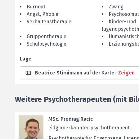
Burnout
Zwang
Angst, Phobie
Psychosomat
Verhaltenstherapie
Kinder- und
Jugendpsychoth
Gruppentherapie
Humanistisc
Schulpsychologie
Erziehungsb
Lage
Beatrice Stirnimann auf der Karte
:
Zeigen
Weitere Psychotherapeuten (mit Bil
MSc. Predrag Racic
eidg anerkannter psychotherapeut
Psychotherapie für Erwachsene, Jugend