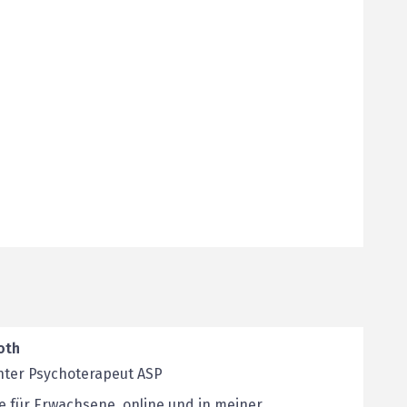
oth
nter Psychoterapeut ASP
e für Erwachsene, online und in meiner