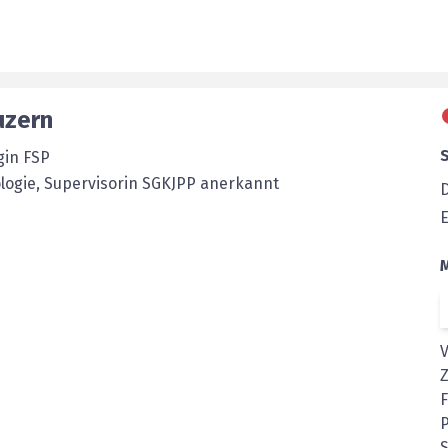
uzern
gin FSP
logie, Supervisorin SGKJPP anerkannt
E
Z
P