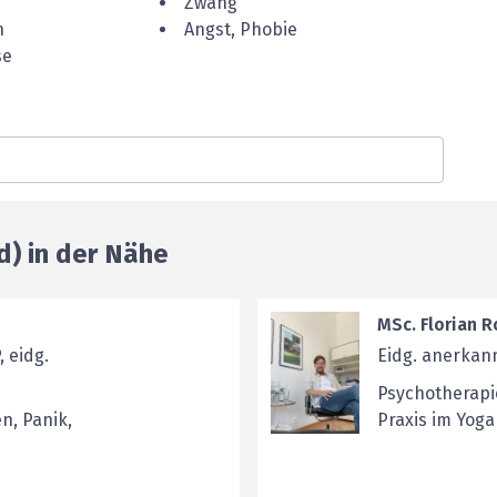
Zwang
n
Angst, Phobie
se
d) in der Nähe
MSc. Florian R
 eidg.
Eidg. anerkan
Psychotherapi
n, Panik,
Praxis im Yog