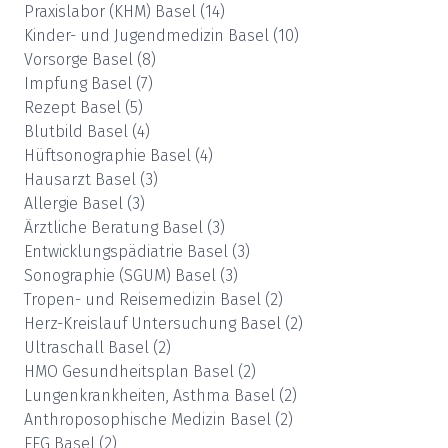
Praxislabor (KHM)
Basel
(
14
)
Kinder- und Jugendmedizin
Basel
(
10
)
Vorsorge
Basel
(
8
)
Impfung
Basel
(
7
)
Rezept
Basel
(
5
)
Blutbild
Basel
(
4
)
Hüftsonographie
Basel
(
4
)
Hausarzt
Basel
(
3
)
Allergie
Basel
(
3
)
Ärztliche Beratung
Basel
(
3
)
Entwicklungspädiatrie
Basel
(
3
)
Sonographie (SGUM)
Basel
(
3
)
Tropen- und Reisemedizin
Basel
(
2
)
Herz-Kreislauf Untersuchung
Basel
(
2
)
Ultraschall
Basel
(
2
)
HMO Gesundheitsplan
Basel
(
2
)
Lungenkrankheiten, Asthma
Basel
(
2
)
Anthroposophische Medizin
Basel
(
2
)
EEG
Basel
(
2
)