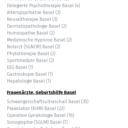
Delegierte Psychotherapie
Basel
(
4
)
Alterspsychiatrie
Basel
(
3
)
Neuraltherapie
Basel
(
3
)
Dermatopathologie
Basel
(
2
)
Homöopathie
Basel
(
2
)
Medizinische Hypnose
Basel
(
2
)
Notarzt (SGNOR)
Basel
(
2
)
Phytotherapie
Basel
(
2
)
Sportmedizin
Basel
(
2
)
EEG
Basel
(
1
)
Gastroskopie
Basel
(
1
)
Hepatologie
Basel
(
1
)
Frauenärzte, Geburtshilfe
Basel
Schwangerschaftsultraschall
Basel
(
35
)
Praxislabor (KHM)
Basel
(
22
)
Operative Gynäkologie
Basel
(
16
)
Sonographie (SGUM)
Basel
(
7
)