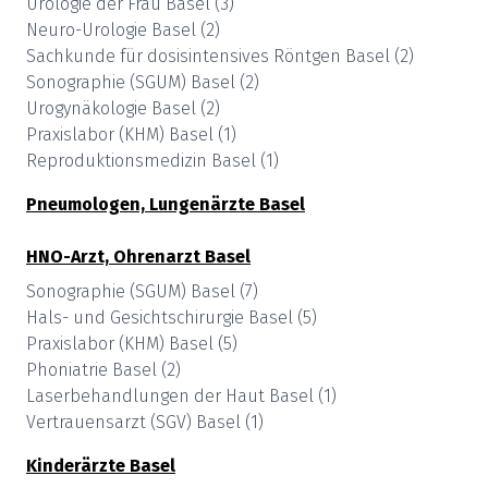
Urologie der Frau
Basel
(
3
)
Neuro-Urologie
Basel
(
2
)
Sachkunde für dosisintensives Röntgen
Basel
(
2
)
Sonographie (SGUM)
Basel
(
2
)
Urogynäkologie
Basel
(
2
)
Praxislabor (KHM)
Basel
(
1
)
Reproduktionsmedizin
Basel
(
1
)
Pneumologen, Lungenärzte
Basel
HNO-Arzt, Ohrenarzt
Basel
Sonographie (SGUM)
Basel
(
7
)
Hals- und Gesichtschirurgie
Basel
(
5
)
Praxislabor (KHM)
Basel
(
5
)
Phoniatrie
Basel
(
2
)
Laserbehandlungen der Haut
Basel
(
1
)
Vertrauensarzt (SGV)
Basel
(
1
)
Kinderärzte
Basel