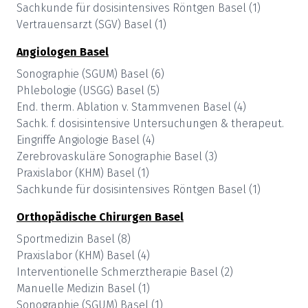
Sachkunde für dosisintensives Röntgen
Basel
(
1
)
Vertrauensarzt (SGV)
Basel
(
1
)
Angiologen
Basel
Sonographie (SGUM)
Basel
(
6
)
Phlebologie (USGG)
Basel
(
5
)
End. therm. Ablation v. Stammvenen
Basel
(
4
)
Sachk. f. dosisintensive Untersuchungen & therapeut.
Eingriffe Angiologie
Basel
(
4
)
Zerebrovaskuläre Sonographie
Basel
(
3
)
Praxislabor (KHM)
Basel
(
1
)
Sachkunde für dosisintensives Röntgen
Basel
(
1
)
Orthopädische Chirurgen
Basel
Sportmedizin
Basel
(
8
)
Praxislabor (KHM)
Basel
(
4
)
Interventionelle Schmerztherapie
Basel
(
2
)
Manuelle Medizin
Basel
(
1
)
Sonographie (SGUM)
Basel
(
1
)