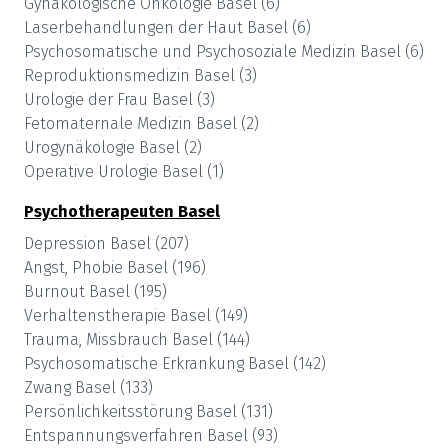
Gynäkologische Onkologie
Basel
(
6
)
Laserbehandlungen der Haut
Basel
(
6
)
Psychosomatische und Psychosoziale Medizin
Basel
(
6
)
Reproduktionsmedizin
Basel
(
3
)
Urologie der Frau
Basel
(
3
)
Fetomaternale Medizin
Basel
(
2
)
Urogynäkologie
Basel
(
2
)
Operative Urologie
Basel
(
1
)
Psychotherapeuten
Basel
Depression
Basel
(
207
)
Angst, Phobie
Basel
(
196
)
Burnout
Basel
(
195
)
Verhaltenstherapie
Basel
(
149
)
Trauma, Missbrauch
Basel
(
144
)
Psychosomatische Erkrankung
Basel
(
142
)
Zwang
Basel
(
133
)
Persönlichkeitsstörung
Basel
(
131
)
Entspannungsverfahren
Basel
(
93
)