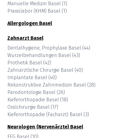
Manuelle Medizin
Basel
(
1
)
Praxislabor (KHM)
Basel
(
1
)
Allergologen
Basel
Zahnarzt
Basel
Dentalhygiene, Prophylaxe
Basel
(
44
)
Wurzelbehandlungen
Basel
(
43
)
Prothetik
Basel
(
42
)
Zahnärztliche Chirurgie
Basel
(
40
)
Implantate
Basel
(
40
)
Rekonstruktive Zahnmedizin
Basel
(
28
)
Parodontologie
Basel
(
26
)
Kieferorthopädie
Basel
(
18
)
Oralchirurgie
Basel
(
17
)
Kieferorthopädie (Facharzt)
Basel
(
3
)
Neurologen (Nervenärzte)
Basel
EEG
Basel
(
10
)