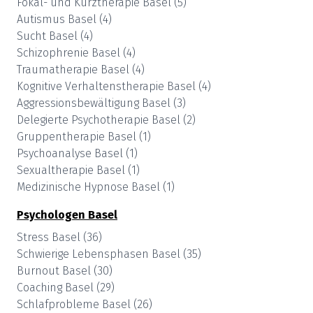
Fokal- und Kurztherapie
Basel
(
5
)
Autismus
Basel
(
4
)
Sucht
Basel
(
4
)
Schizophrenie
Basel
(
4
)
Traumatherapie
Basel
(
4
)
Kognitive Verhaltenstherapie
Basel
(
4
)
Aggressionsbewältigung
Basel
(
3
)
Delegierte Psychotherapie
Basel
(
2
)
Gruppentherapie
Basel
(
1
)
Psychoanalyse
Basel
(
1
)
Sexualtherapie
Basel
(
1
)
Medizinische Hypnose
Basel
(
1
)
Psychologen
Basel
Stress
Basel
(
36
)
Schwierige Lebensphasen
Basel
(
35
)
Burnout
Basel
(
30
)
Coaching
Basel
(
29
)
Schlafprobleme
Basel
(
26
)