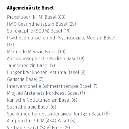
Allgemeinärzte
Basel
Praxislabor (KHM)
Basel
(
83
)
HMO Gesundheitsplan
Basel
(
25
)
Sonographie (SGUM)
Basel
(
19
)
Psychosomatische und Psychosoziale Medizin
Basel
(
13
)
Manuelle Medizin
Basel
(
10
)
Anthroposophische Medizin
Basel
(
9
)
Tauchmedizin
Basel
(
9
)
Lungenkrankheiten, Asthma
Basel
(
9
)
Geriatrie
Basel
(
7
)
Interventionelle Schmerztherapie
Basel
(
7
)
Mitglied Ärztenetz Nordwest
Basel
(
7
)
Klinische Notfallmedizin
Basel
(
6
)
Suchttherapie
Basel
(
6
)
Sachkunde für dosisintensives Röntgen
Basel
(
6
)
Akupunktur / TCM (ASA)
Basel
(
5
)
Vertrauensarzt (SGV)
Basel
(
5
)