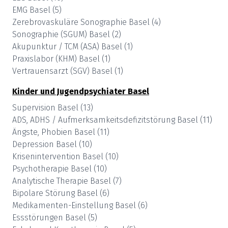
EMG
Basel
(
5
)
Zerebrovaskuläre Sonographie
Basel
(
4
)
Sonographie (SGUM)
Basel
(
2
)
Akupunktur / TCM (ASA)
Basel
(
1
)
Praxislabor (KHM)
Basel
(
1
)
Vertrauensarzt (SGV)
Basel
(
1
)
Kinder und Jugendpsychiater
Basel
Supervision
Basel
(
13
)
ADS, ADHS / Aufmerksamkeitsdefizitstörung
Basel
(
11
)
Ängste, Phobien
Basel
(
11
)
Depression
Basel
(
10
)
Krisenintervention
Basel
(
10
)
Psychotherapie
Basel
(
10
)
Analytische Therapie
Basel
(
7
)
Bipolare Störung
Basel
(
6
)
Medikamenten-Einstellung
Basel
(
6
)
Essstörungen
Basel
(
5
)