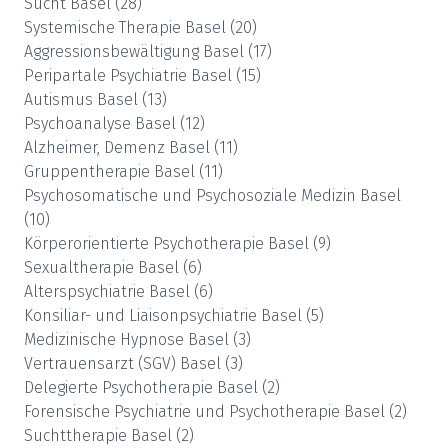
Sucht
Basel
(
28
)
Systemische Therapie
Basel
(
20
)
Aggressionsbewältigung
Basel
(
17
)
Peripartale Psychiatrie
Basel
(
15
)
Autismus
Basel
(
13
)
Psychoanalyse
Basel
(
12
)
Alzheimer, Demenz
Basel
(
11
)
Gruppentherapie
Basel
(
11
)
Psychosomatische und Psychosoziale Medizin
Basel
(
10
)
Körperorientierte Psychotherapie
Basel
(
9
)
Sexualtherapie
Basel
(
6
)
Alterspsychiatrie
Basel
(
6
)
Konsiliar- und Liaisonpsychiatrie
Basel
(
5
)
Medizinische Hypnose
Basel
(
3
)
Vertrauensarzt (SGV)
Basel
(
3
)
Delegierte Psychotherapie
Basel
(
2
)
Forensische Psychiatrie und Psychotherapie
Basel
(
2
)
Suchttherapie
Basel
(
2
)