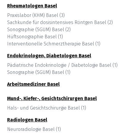
Rheumatologen
Basel
Praxislabor (KHM)
Basel
(
3
)
Sachkunde für dosisintensives Röntgen
Basel
(
2
)
Sonographie (SGUM)
Basel
(
2
)
Hüftsonographie
Basel
(
1
)
Interventionelle Schmerztherapie
Basel
(
1
)
Endokrinologen, Diabetologen
Basel
Pädiatrische Endokrinologie / Diabetologie
Basel
(
1
)
Sonographie (SGUM)
Basel
(
1
)
Arbeitsmediziner
Basel
Mund-, Kiefer-, Gesichtschirurgen
Basel
Hals- und Gesichtschirurgie
Basel
(
1
)
Radiologen
Basel
Neuroradiologie
Basel
(
1
)