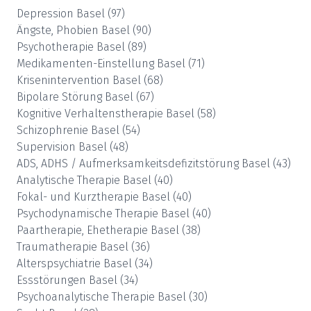
Depression
Basel
(
97
)
Ängste, Phobien
Basel
(
90
)
Psychotherapie
Basel
(
89
)
Medikamenten-Einstellung
Basel
(
71
)
Krisenintervention
Basel
(
68
)
Bipolare Störung
Basel
(
67
)
Kognitive Verhaltenstherapie
Basel
(
58
)
Schizophrenie
Basel
(
54
)
Supervision
Basel
(
48
)
ADS, ADHS / Aufmerksamkeitsdefizitstörung
Basel
(
43
)
Analytische Therapie
Basel
(
40
)
Fokal- und Kurztherapie
Basel
(
40
)
Psychodynamische Therapie
Basel
(
40
)
Paartherapie, Ehetherapie
Basel
(
38
)
Traumatherapie
Basel
(
36
)
Alterspsychiatrie
Basel
(
34
)
Essstörungen
Basel
(
34
)
Psychoanalytische Therapie
Basel
(
30
)